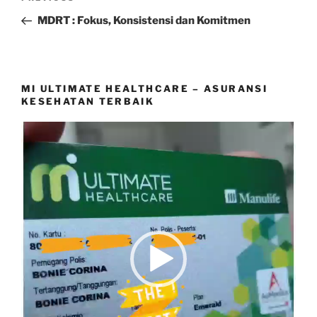
navigation
Post
MDRT : Fokus, Konsistensi dan Komitmen
MI ULTIMATE HEALTHCARE – ASURANSI
KESEHATAN TERBAIK
Video
Player