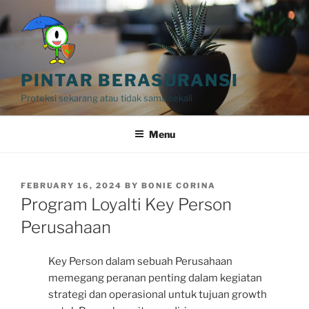
Skip
to
content
PINTAR BERASURANSI
Proteksi sekarang atau tidak sama sekali
Menu
POSTED
FEBRUARY 16, 2024
BY
BONIE CORINA
ON
Program Loyalti Key Person
Perusahaan
Key Person dalam sebuah Perusahaan
memegang peranan penting dalam kegiatan
strategi dan operasional untuk tujuan growth