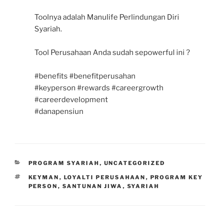
Toolnya adalah Manulife Perlindungan Diri
Syariah.
Tool Perusahaan Anda sudah sepowerful ini ?
#benefits #benefitperusahan
#keyperson #rewards #careergrowth
#careerdevelopment
#danapensiun
CATEGORIES
PROGRAM SYARIAH
,
UNCATEGORIZED
TAGS
KEYMAN
,
LOYALTI PERUSAHAAN
,
PROGRAM KEY
PERSON
,
SANTUNAN JIWA
,
SYARIAH