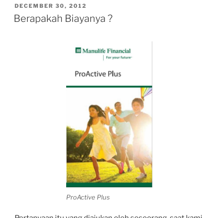
POSTED
DECEMBER 30, 2012
ON
Berapakah Biayanya ?
ProActive Plus
Pertanyaan itu yang diajukan oleh seseorang, saat kami