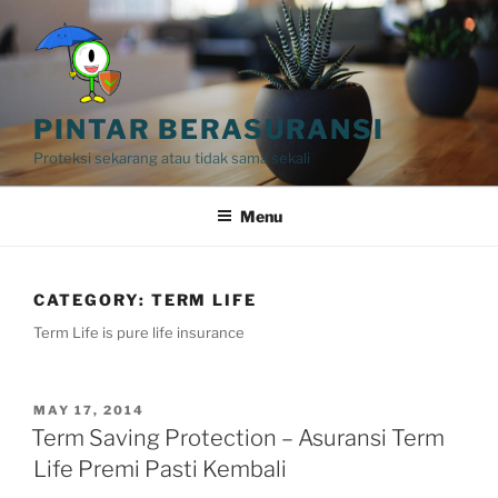
Skip
to
content
PINTAR BERASURANSI
Proteksi sekarang atau tidak sama sekali
Menu
CATEGORY:
TERM LIFE
Term Life is pure life insurance
POSTED
MAY 17, 2014
ON
Term Saving Protection – Asuransi Term
Life Premi Pasti Kembali