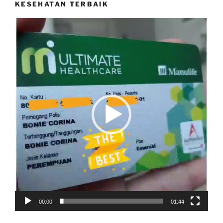
KESEHATAN TERBAIK
Video
Player
00:00
01:44