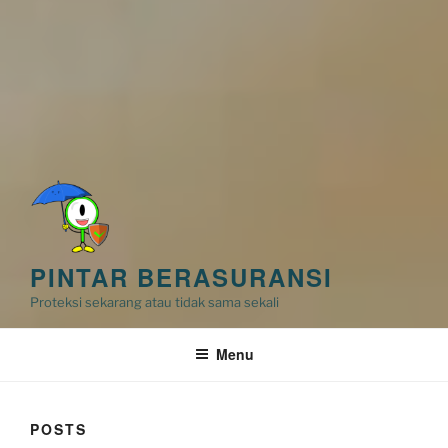
PINTAR BERASURANSI
Proteksi sekarang atau tidak sama sekali
Menu
POSTS