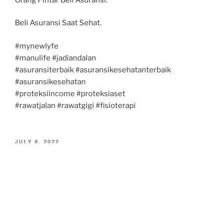
Beli Asuransi Saat Sehat.
#mynewlyfe
#manulife #jadiandalan
#asuransiterbaik #asuransikesehatanterbaik
#asuransikesehatan
#proteksiincome #proteksiaset
#rawatjalan #rawatgigi #fisioterapi
POSTED
JULY 8, 2022
ON
Hemat Pajak dan Biaya dengan Polis
Asuransi Jiwa
Selamat Pagi,
Punya polis Asuransi Jiwa bukan hanya sekedar