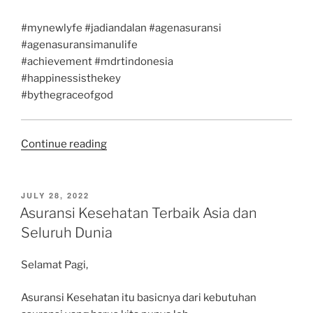
#mynewlyfe #jadiandalan #agenasuransi
#agenasuransimanulife
#achievement #mdrtindonesia
#happinessisthekey
#bythegraceofgod
“MDRT
Continue reading
:
Fokus,
Konsistensi
POSTED
JULY 28, 2022
ON
dan
Asuransi Kesehatan Terbaik Asia dan
Komitmen”
Seluruh Dunia
Selamat Pagi,
Asuransi Kesehatan itu basicnya dari kebutuhan