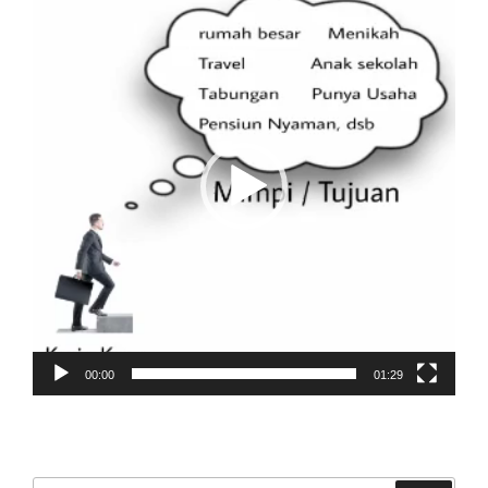
Player
00:00
01:29