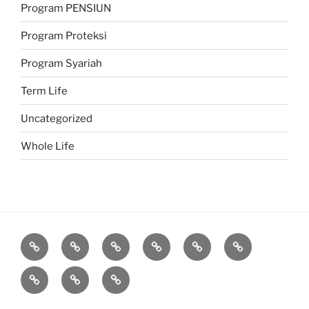
Program PENSIUN
Program Proteksi
Program Syariah
Term Life
Uncategorized
Whole Life
Proteksi
Investasi
Program
Corporate
Belajar
Berita
Syariah
Asuransi
Manulife
Diary
Q
About
Agen
&