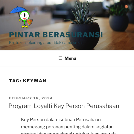
Skip
to
content
PINTAR BERASURANSI
Proteksi sekarang atau tidak sama sekali
Menu
TAG:
KEYMAN
POSTED
FEBRUARY 16, 2024
ON
Program Loyalti Key Person Perusahaan
Key Person dalam sebuah Perusahaan
memegang peranan penting dalam kegiatan
strategi dan operasional untuk tujuan growth