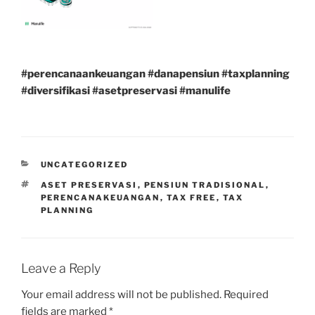
#perencanaankeuangan
#danapensiun
#taxplanning
#diversifikasi
#asetpreservasi
#manulife
CATEGORIES
UNCATEGORIZED
TAGS
ASET PRESERVASI
,
PENSIUN TRADISIONAL
,
PERENCANAKEUANGAN
,
TAX FREE
,
TAX
PLANNING
Leave a Reply
Your email address will not be published.
Required
fields are marked
*