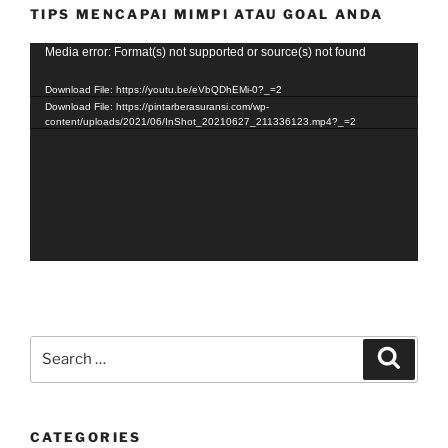
TIPS MENCAPAI MIMPI ATAU GOAL ANDA
Video
Media error: Format(s) not supported or source(s) not found
Player
Download File: https://youtu.be/eVbQDhEMi-0?_=2
Download File: https://pintarberasuransi.com/wp-
content/uploads/2021/06/InShot_20210627_211336123.mp4?_=2
Search
Search
for:
CATEGORIES