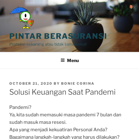
Skip
to
content
PINTAR BERASURANSI
Proteksi sekarang atau tidak sama sekali
Menu
POSTED
OCTOBER 21, 2020
BY
BONIE CORINA
ON
Solusi Keuangan Saat Pandemi
Pandemi?
Ya, kita sudah memasuki masa pandemi 7 bulan dan
sudah masuk masa resesi.
Apa yang menjadi kekuatiran Personal Anda?
Bagaimana langkah-langkah yang harus dilakukan?