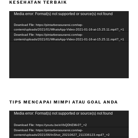
KESEHATAN TERBAIK
Video
Media error: Format(s) not supported or source(s) not found
Player
Download File: https://pintarberasuransi.com/wp-
content/uploads/2021/01/WhatsApp-Video-2021-01-16-at-15.25.11.mp4?_=1
Download File: https://pintarberasuransi.com/wp-
content/uploads/2021/01/WhatsApp-Video-2021-01-16-at-15.25.11.mp4?_=1
TIPS MENCAPAI MIMPI ATAU GOAL ANDA
Video
Media error: Format(s) not supported or source(s) not found
Player
Download File: https://youtu.be/eVbQDhEMi-0?_=2
Download File: https://pintarberasuransi.com/wp-
content/uploads/2021/06/InShot_20210627_211336123.mp4?_=2