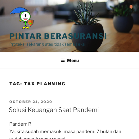
Skip
to
content
PINTAR BERASURANSI
Proteksi sekarang atau tidak sama sekali
Menu
TAG:
TAX PLANNING
POSTED
OCTOBER 21, 2020
ON
Solusi Keuangan Saat Pandemi
Pandemi?
Ya, kita sudah memasuki masa pandemi 7 bulan dan
sudah masuk masa resesi.