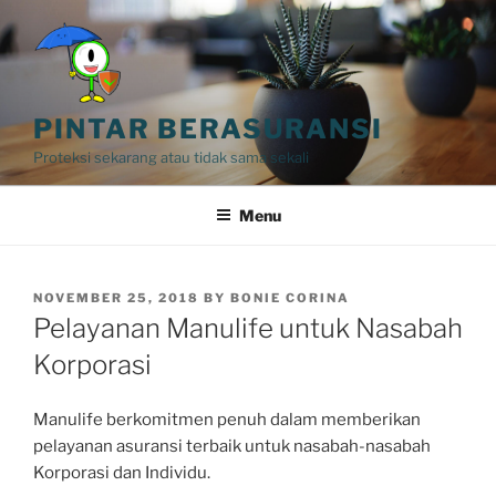
Skip
to
content
PINTAR BERASURANSI
Proteksi sekarang atau tidak sama sekali
Menu
POSTED
NOVEMBER 25, 2018
BY
BONIE CORINA
ON
Pelayanan Manulife untuk Nasabah
Korporasi
Manulife berkomitmen penuh dalam memberikan
pelayanan asuransi terbaik untuk nasabah-nasabah
Korporasi dan Individu.