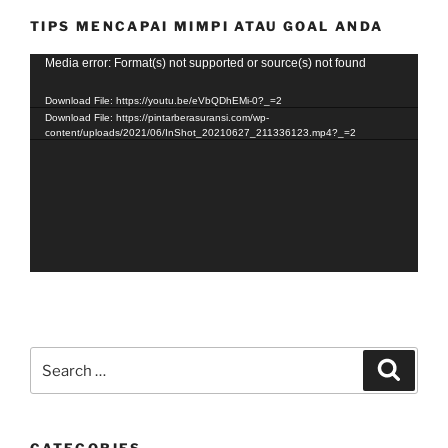
TIPS MENCAPAI MIMPI ATAU GOAL ANDA
Video
Media error: Format(s) not supported or source(s) not found
Player
Download File: https://youtu.be/eVbQDhEMi-0?_=2
Download File: https://pintarberasuransi.com/wp-
content/uploads/2021/06/InShot_20210627_211336123.mp4?_=2
Search
Search
for: