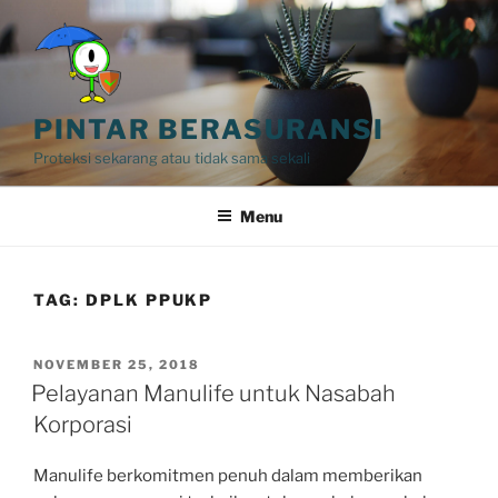
Skip
to
content
PINTAR BERASURANSI
Proteksi sekarang atau tidak sama sekali
Menu
TAG:
DPLK PPUKP
POSTED
NOVEMBER 25, 2018
ON
Pelayanan Manulife untuk Nasabah
Korporasi
Manulife berkomitmen penuh dalam memberikan