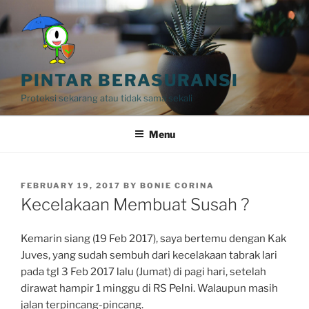
Skip
to
content
PINTAR BERASURANSI
Proteksi sekarang atau tidak sama sekali
Menu
POSTED
FEBRUARY 19, 2017
BY
BONIE CORINA
ON
Kecelakaan Membuat Susah ?
Kemarin siang (19 Feb 2017), saya bertemu dengan Kak
Juves, yang sudah sembuh dari kecelakaan tabrak lari
pada tgl 3 Feb 2017 lalu (Jumat) di pagi hari, setelah
dirawat hampir 1 minggu di RS Pelni. Walaupun masih
jalan terpincang-pincang.