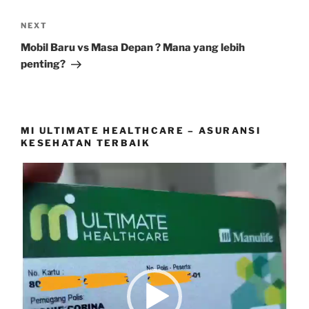
Next
NEXT
Post
Mobil Baru vs Masa Depan ? Mana yang lebih
penting?
MI ULTIMATE HEALTHCARE – ASURANSI
KESEHATAN TERBAIK
Video
Player