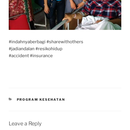
#indahnyaberbagi #sharewithothers
#jadiandalan #resikohidup
#accident #insurance
CATEGORIES
PROGRAM KESEHATAN
Leave a Reply