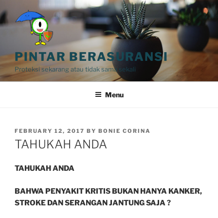
Skip
to
content
PINTAR BERASURANSI
Proteksi sekarang atau tidak sama sekali
Menu
POSTED
FEBRUARY 12, 2017
BY
BONIE CORINA
ON
TAHUKAH ANDA
TAHUKAH ANDA
BAHWA PENYAKIT KRITIS BUKAN HANYA KANKER,
STROKE DAN SERANGAN JANTUNG SAJA ?