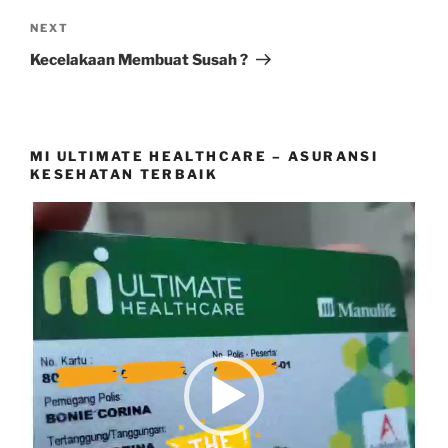
Next
NEXT
Post
Kecelakaan Membuat Susah ?
MI ULTIMATE HEALTHCARE – ASURANSI
KESEHATAN TERBAIK
Video
Player