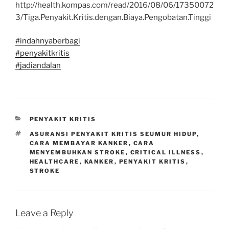
http://health.kompas.com/read/2016/08/06/17350072
3/Tiga.Penyakit.Kritis.dengan.Biaya.Pengobatan.Tinggi
#
indahnyaberbagi
#
penyakitkritis
#
jadiandalan
CATEGORIES
PENYAKIT KRITIS
TAGS
ASURANSI PENYAKIT KRITIS SEUMUR HIDUP
,
CARA MEMBAYAR KANKER
,
CARA
MENYEMBUHKAN STROKE
,
CRITICAL ILLNESS
,
HEALTHCARE
,
KANKER
,
PENYAKIT KRITIS
,
STROKE
Leave a Reply