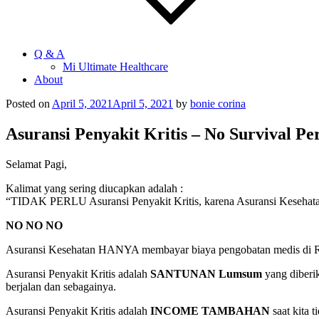
Q & A
Mi Ultimate Healthcare
About
Posted on
April 5, 2021
April 5, 2021
by
bonie corina
Asuransi Penyakit Kritis – No Survival Pe
Selamat Pagi,
Kalimat yang sering diucapkan adalah :
“TIDAK PERLU Asuransi Penyakit Kritis, karena Asuransi Kesehata
NO NO NO
Asuransi Kesehatan HANYA membayar biaya pengobatan medis di Ru
Asuransi Penyakit Kritis adalah
SANTUNAN Lumsum
yang diberik
berjalan dan sebagainya.
Asuransi Penyakit Kritis adalah
INCOME TAMBAHAN
saat kita 