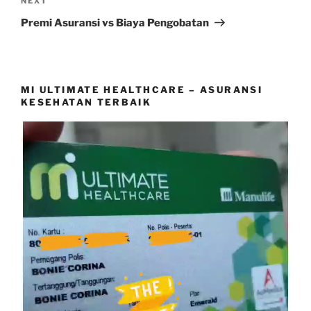
Next
NEXT
Post
Premi Asuransi vs Biaya Pengobatan
MI ULTIMATE HEALTHCARE – ASURANSI
KESEHATAN TERBAIK
Video
Player