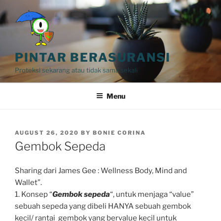
Skip
to
content
PINTAR BERASURANSI
Proteksi sekarang atau tidak sama sekali
Menu
POSTED
AUGUST 26, 2020
BY
BONIE CORINA
ON
Gembok Sepeda
Sharing dari James Gee : Wellness Body, Mind and
Wallet”.
1. Konsep “
Gembok sepeda
“, untuk menjaga “value”
sebuah sepeda yang dibeli HANYA sebuah gembok
kecil/ rantai gembok yang bervalue kecil untuk