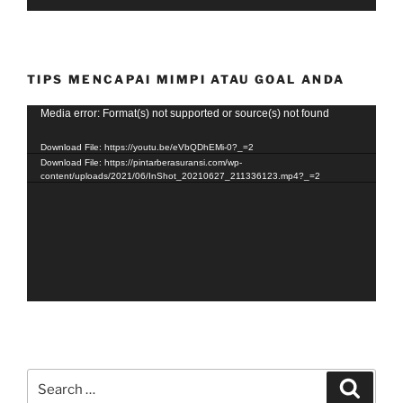
TIPS MENCAPAI MIMPI ATAU GOAL ANDA
Video
Media error: Format(s) not supported or source(s) not found
Player
Download File: https://youtu.be/eVbQDhEMi-0?_=2
Download File: https://pintarberasuransi.com/wp-
content/uploads/2021/06/InShot_20210627_211336123.mp4?_=2
Search
Search
for: