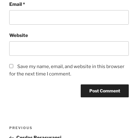
Email
*
Website
Save my name, email, and website in this browser
for the next time I comment.
Post
Previous
PREVIOUS
navigation
Post
Cerdas Berasuransi