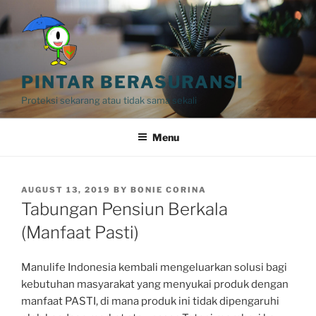
Skip
to
content
PINTAR BERASURANSI
Proteksi sekarang atau tidak sama sekali
Menu
POSTED
AUGUST 13, 2019
BY
BONIE CORINA
ON
Tabungan Pensiun Berkala
(Manfaat Pasti)
Manulife Indonesia kembali mengeluarkan solusi bagi
kebutuhan masyarakat yang menyukai produk dengan
manfaat PASTI, di mana produk ini tidak dipengaruhi