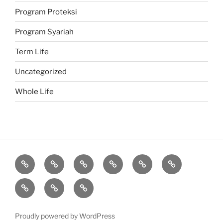
Program Proteksi
Program Syariah
Term Life
Uncategorized
Whole Life
Proteksi
Investasi
Program
Corporate
Belajar
Berita
Syariah
Asuransi
Manulife
Diary
Q
About
Agen
&
A
Proudly powered by WordPress