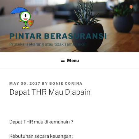
Skip
to
content
PINTAR BERASURANSI
Proteksi sekarang atau tidak sama sekali
Menu
POSTED
MAY 30, 2017
BY
BONIE CORINA
ON
Dapat THR Mau Diapain
Dapat THR mau dikemanain ?
Kebutuhan secara keuangan :