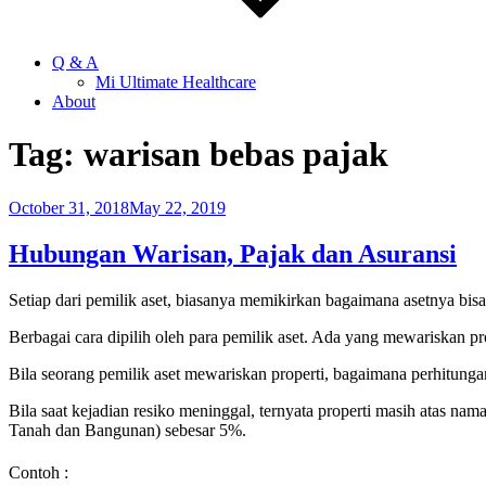
Q & A
Mi Ultimate Healthcare
About
Tag:
warisan bebas pajak
Posted
October 31, 2018
May 22, 2019
on
Hubungan Warisan, Pajak dan Asuransi
Setiap dari pemilik aset, biasanya memikirkan bagaimana asetnya bisa d
Berbagai cara dipilih oleh para pemilik aset. Ada yang mewariskan prop
Bila seorang pemilik aset mewariskan properti, bagaimana perhitungan
Bila saat kejadian resiko meninggal, ternyata properti masih atas 
Tanah dan Bangunan) sebesar 5%.
Contoh :