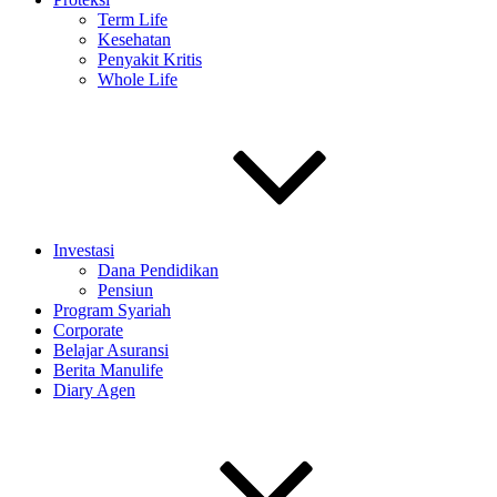
Term Life
Kesehatan
Penyakit Kritis
Whole Life
Investasi
Dana Pendidikan
Pensiun
Program Syariah
Corporate
Belajar Asuransi
Berita Manulife
Diary Agen