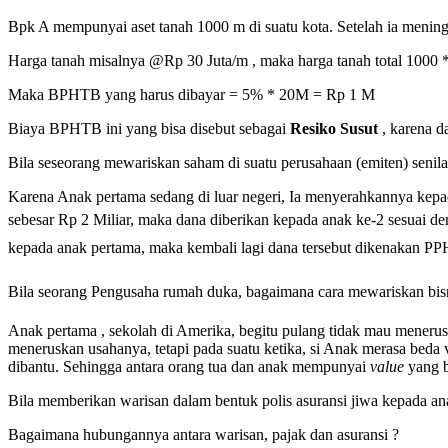
Bpk A mempunyai aset tanah 1000 m di suatu kota. Setelah ia meningg
Harga tanah misalnya @Rp 30 Juta/m , maka harga tanah total 1000 *
Maka BPHTB yang harus dibayar = 5% * 20M = Rp 1 M
Biaya BPHTB ini yang bisa disebut sebagai
Resiko Susut
, karena da
Bila seseorang mewariskan saham di suatu perusahaan (emiten) senil
Karena Anak pertama sedang di luar negeri, Ia menyerahkannya kepad
sebesar Rp 2 Miliar, maka dana diberikan kepada anak ke-2 sesuai 
kepada anak pertama, maka kembali lagi dana tersebut dikenakan PPH
Bila seorang Pengusaha rumah duka, bagaimana cara mewariskan bis
Anak pertama , sekolah di Amerika, begitu pulang tidak mau menerus
meneruskan usahanya, tetapi pada suatu ketika, si Anak merasa beda
dibantu. Sehingga antara orang tua dan anak mempunyai
value
yang 
Bila memberikan warisan dalam bentuk polis asuransi jiwa kepada an
Bagaimana hubungannya antara warisan, pajak dan asuransi ?