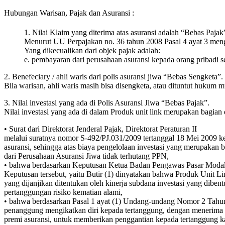
Hubungan Warisan, Pajak dan Asuransi :
1. Nilai Klaim yang diterima atas asuransi adalah “Bebas Pajak
Menurut UU Perpajakan no. 36 tahun 2008 Pasal 4 ayat 3 meng
Yang dikecualikan dari objek pajak adalah:
e. pembayaran dari perusahaan asuransi kepada orang pribadi s
2. Benefeciary / ahli waris dari polis asuransi jiwa “Bebas Sengketa”.
Bila warisan, ahli waris masih bisa disengketa, atau dituntut hukum mu
3. Nilai investasi yang ada di Polis Asuransi Jiwa “Bebas Pajak”.
Nilai investasi yang ada di dalam Produk unit link merupakan bagian
• Surat dari Direktorat Jenderal Pajak, Direktorat Peraturan II
melalui suratnya nomor S-492/PJ.031/2009 tertanggal 18 Mei 2009 ke
asuransi, sehingga atas biaya pengelolaan investasi yang merupakan b
dari Perusahaan Asuransi Jiwa tidak terhutang PPN,
• bahwa berdasarkan Keputusan Ketua Badan Pengawas Pasar Moda
Keputusan tersebut, yaitu Butir (1) dinyatakan bahwa Produk Unit Li
yang dijanjikan ditentukan oleh kinerja subdana investasi yang dibent
pertanggungan risiko kematian alami,
• bahwa berdasarkan Pasal 1 ayat (1) Undang-undang Nomor 2 Tahun 
penanggung mengikatkan diri kepada tertanggung, dengan menerima
premi asuransi, untuk memberikan penggantian kepada tertanggung 