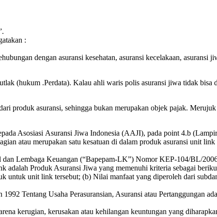
”.
atakan :
ehubungan dengan asuransi kesehatan, asuransi kecelakaan, asuransi ji
tlak (hukum .Perdata). Kalau ahli waris polis asuransi jiwa tidak bisa d
 dari produk asuransi, sehingga bukan merupakan objek pajak. Merujuk
pada Asosiasi Asuransi Jiwa Indonesia (AAJI), pada point 4.b (Lampir
agian atau merupakan satu kesatuan di dalam produk asuransi unit link
l dan Lembaga Keuangan (“Bapepam-LK”) Nomor KEP-104/BL/2006 ta
nk adalah Produk Asuransi Jiwa yang memenuhi kriteria sebagai berikut
uk untuk unit link tersebut; (b) Nilai manfaat yang diperoleh dari sub
1992 Tentang Usaha Perasuransian, Asuransi atau Pertanggungan adala
karena kerugian, kerusakan atau kehilangan keuntungan yang diharapk