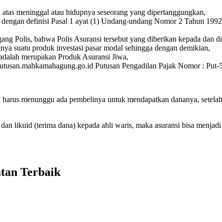
n atas meninggal atau hidupnya seseorang yang dipertanggungkan,
at dengan definisi Pasal 1 ayat (1) Undang-undang Nomor 2 Tahun 199
 Polis, bahwa Polis Asuransi tersebut yang diberikan kepada dan dimi
nya suatu produk investasi pasar modal sehingga dengan demikian,
k adalah merupakan Produk Asuransi Jiwa,
putusan.mahkamahagung.go.id Putusan Pengadilan Pajak Nomor : Put
arti harus menunggu ada pembelinya untuk mendapatkan dananya, setel
dan likuid (terima dana) kepada ahli waris, maka asuransi bisa menjadi 
atan Terbaik