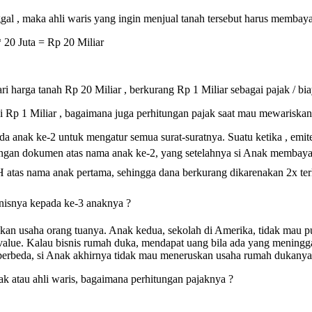
al , maka ahli waris yang ingin menjual tanah tersebut harus membayar
 20 Juta = Rp 20 Miliar
ri harga tanah Rp 20 Miliar , berkurang Rp 1 Miliar sebagai pajak / bia
ai Rp 1 Miliar , bagaimana juga perhitungan pajak saat mau mewariska
a anak ke-2 untuk mengatur semua surat-suratnya. Suatu ketika , emi
dengan dokumen atas nama anak ke-2, yang setelahnya si Anak membay
 atas nama anak pertama, sehingga dana berkurang dikarenakan 2x ter
nisnya kepada ke-3 anaknya ?
kan usaha orang tuanya. Anak kedua, sekolah di Amerika, tidak mau p
 value. Kalau bisnis rumah duka, mendapat uang bila ada yang meningg
berbeda, si Anak akhirnya tidak mau meneruskan usaha rumah dukanya
ak atau ahli waris, bagaimana perhitungan pajaknya ?