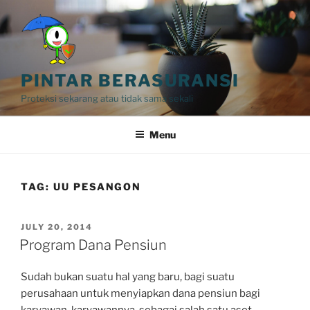
Skip
to
content
PINTAR BERASURANSI
Proteksi sekarang atau tidak sama sekali
Menu
TAG:
UU PESANGON
POSTED
JULY 20, 2014
ON
Program Dana Pensiun
Sudah bukan suatu hal yang baru, bagi suatu
perusahaan untuk menyiapkan dana pensiun bagi
karyawan-karyawannya, sebagai salah satu aset