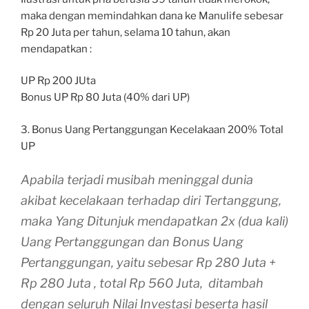
maka dengan memindahkan dana ke Manulife sebesar
Rp 20 Juta per tahun, selama 10 tahun, akan
mendapatkan :
UP Rp 200 JUta
Bonus UP Rp 80 Juta (40% dari UP)
3. Bonus Uang Pertanggungan Kecelakaan 200% Total
UP
Apabila terjadi musibah meninggal dunia
akibat kecelakaan terhadap diri Tertanggung,
maka Yang Ditunjuk mendapatkan 2x (dua kali)
Uang Pertanggungan dan Bonus Uang
Pertanggungan, yaitu sebesar Rp 280 Juta +
Rp 280 Juta , total Rp 560 Juta, ditambah
dengan seluruh Nilai Investasi beserta hasil