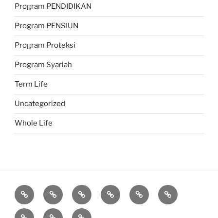
Program PENDIDIKAN
Program PENSIUN
Program Proteksi
Program Syariah
Term Life
Uncategorized
Whole Life
Proteksi
Investasi
Program
Corporate
Belajar
Berita
Syariah
Asuransi
Manulife
Diary
Q
About