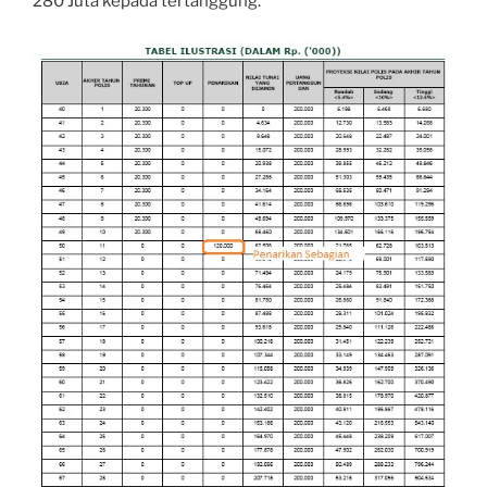
280 Juta kepada tertanggung.