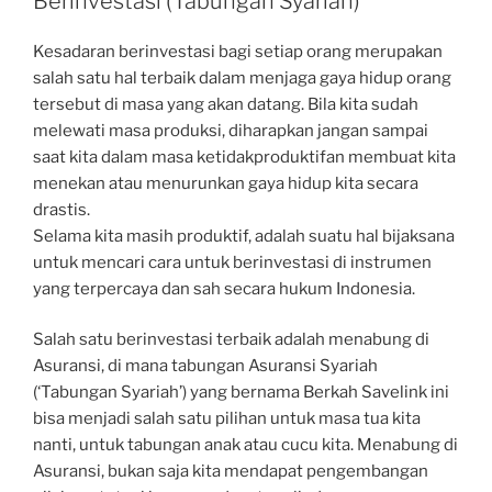
Berinvestasi (Tabungan Syariah)
Kesadaran berinvestasi bagi setiap orang merupakan
salah satu hal terbaik dalam menjaga gaya hidup orang
tersebut di masa yang akan datang. Bila kita sudah
melewati masa produksi, diharapkan jangan sampai
saat kita dalam masa ketidakproduktifan membuat kita
menekan atau menurunkan gaya hidup kita secara
drastis.
Selama kita masih produktif, adalah suatu hal bijaksana
untuk mencari cara untuk berinvestasi di instrumen
yang terpercaya dan sah secara hukum Indonesia.
Salah satu berinvestasi terbaik adalah menabung di
Asuransi, di mana tabungan Asuransi Syariah
(‘Tabungan Syariah’) yang bernama Berkah Savelink ini
bisa menjadi salah satu pilihan untuk masa tua kita
nanti, untuk tabungan anak atau cucu kita. Menabung di
Asuransi, bukan saja kita mendapat pengembangan