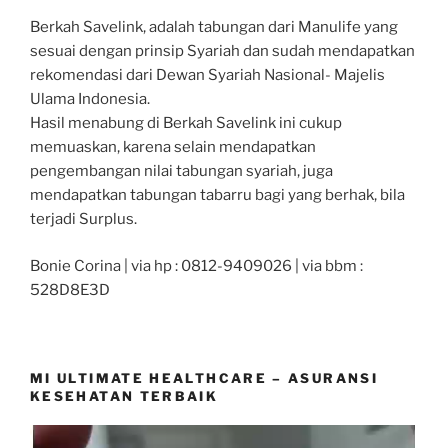
Berkah Savelink, adalah tabungan dari Manulife yang
sesuai dengan prinsip Syariah dan sudah mendapatkan
rekomendasi dari Dewan Syariah Nasional- Majelis
Ulama Indonesia.
Hasil menabung di Berkah Savelink ini cukup
memuaskan, karena selain mendapatkan
pengembangan nilai tabungan syariah, juga
mendapatkan tabungan tabarru bagi yang berhak, bila
terjadi Surplus.
Bonie Corina | via hp : 0812-9409026 | via bbm :
528D8E3D
MI ULTIMATE HEALTHCARE – ASURANSI
KESEHATAN TERBAIK
Video