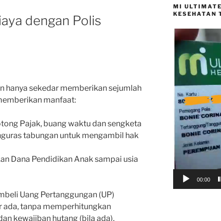
MI ULTIMAT
KESEHATAN 
iaya dengan Polis
Video
Player
kan hanya sekedar memberikan sejumlah
a memberikan manfaat:
potong Pajak, buang waktu dan sengketa
nguras tabungan untuk mengambil hak
kan Dana Pendidikan Anak sampai usia
00:00
mbeli Uang Pertanggungan (UP)
ar ada, tanpa memperhitungkan
 dan kewajiban hutang (bila ada).