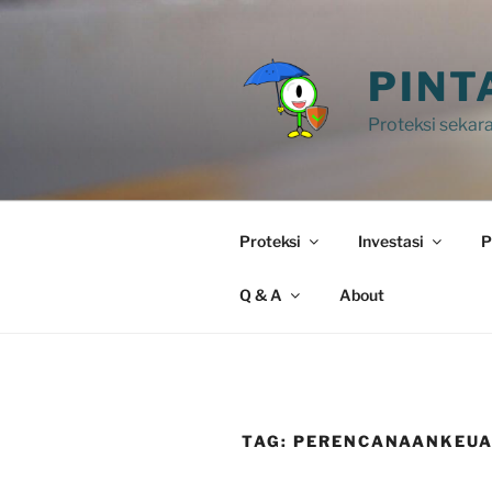
Skip
to
content
PINT
Proteksi sekara
Proteksi
Investasi
P
Q & A
About
TAG:
PERENCANAANKEU