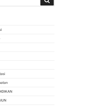
Search
si
e
asi
hatan
DIDIKAN
SIUN