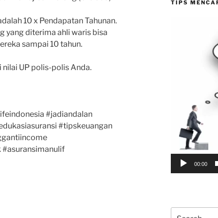
TIPS MENCA
adalah 10 x Pendapatan Tahunan.
Video
 yang diterima ahli waris bisa
Player
reka sampai 10 tahun.
nilai UP polis-polis Anda.
feindonesia #jadiandalan
edukasiasuransi #tipskeuangan
ggantiincome
k #asuransimanulif
00:00
Search