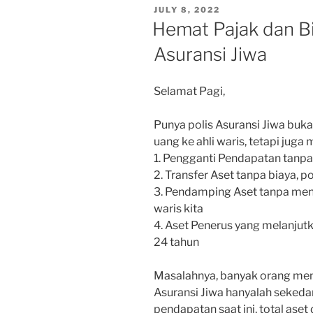
POSTED
JULY 8, 2022
ON
Hemat Pajak dan B
Asuransi Jiwa
Selamat Pagi,
Punya polis Asuransi Jiwa bu
uang ke ahli waris, tetapi jug
1. Pengganti Pendapatan tanpa
2. Transfer Aset tanpa biaya, 
3. Pendamping Aset tanpa me
waris kita
4. Aset Penerus yang melanjut
24 tahun
Masalahnya, banyak orang me
Asuransi Jiwa hanyalah seked
pendapatan saat ini, total aset