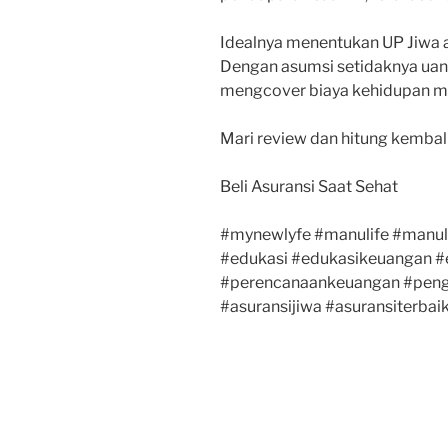
Idealnya menentukan UP Jiwa 
Dengan asumsi setidaknya uang
mengcover biaya kehidupan me
Mari review dan hitung kembali 
Beli Asuransi Saat Sehat
#mynewlyfe #manulife #manuli
#edukasi #edukasikeuangan #
#perencanaankeuangan #pen
#asuransijiwa #asuransiterbai