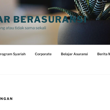
AR BERASURANSI
ng atau tidak sama sekali
rogram Syariah
Corporate
Belajar Asuransi
Berita 
ANGAN