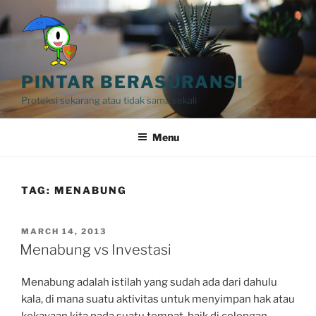
Skip
to
content
PINTAR BERASURANSI
Proteksi sekarang atau tidak sama sekali
Menu
TAG:
MENABUNG
POSTED
MARCH 14, 2013
ON
Menabung vs Investasi
Menabung adalah istilah yang sudah ada dari dahulu
kala, di mana suatu aktivitas untuk menyimpan hak atau
kekayaan kita pada suatu tempat, baik di celengan,