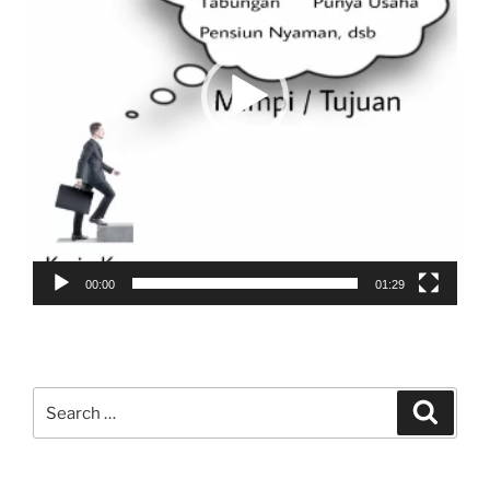
00:00
01:29
Search
Search
for: