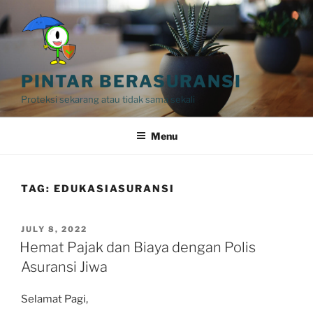
Skip
to
content
PINTAR BERASURANSI
Proteksi sekarang atau tidak sama sekali
Menu
TAG:
EDUKASIASURANSI
POSTED
JULY 8, 2022
ON
Hemat Pajak dan Biaya dengan Polis
Asuransi Jiwa
Selamat Pagi,