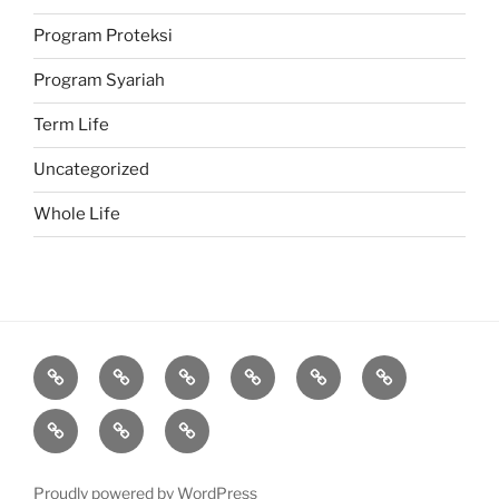
Program Proteksi
Program Syariah
Term Life
Uncategorized
Whole Life
Proteksi
Investasi
Program
Corporate
Belajar
Berita
Syariah
Asuransi
Manulife
Diary
Q
About
Agen
&
A
Proudly powered by WordPress