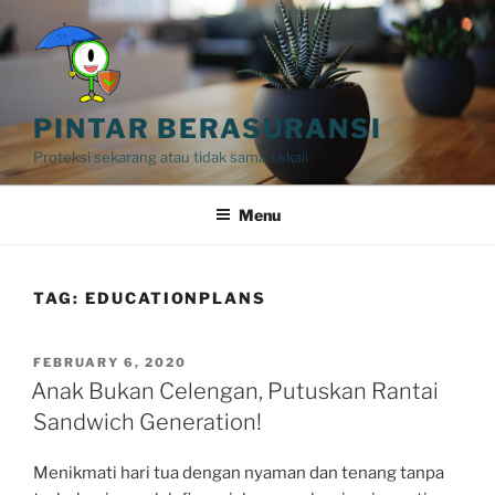
Skip
to
content
PINTAR BERASURANSI
Proteksi sekarang atau tidak sama sekali
Menu
TAG:
EDUCATIONPLANS
POSTED
FEBRUARY 6, 2020
ON
Anak Bukan Celengan, Putuskan Rantai
Sandwich Generation!
Menikmati hari tua dengan nyaman dan tenang tanpa