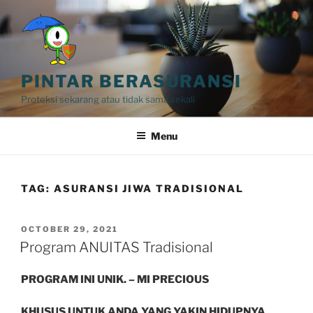
Skip
to
content
PINTAR BERASURANSI
Proteksi sekarang atau tidak sama sekali
Menu
TAG:
ASURANSI JIWA TRADISIONAL
POSTED
OCTOBER 29, 2021
ON
Program ANUITAS Tradisional
PROGRAM INI UNIK. – MI PRECIOUS
KHUSUS UNTUK ANDA YANG YAKIN HIDUPNYA